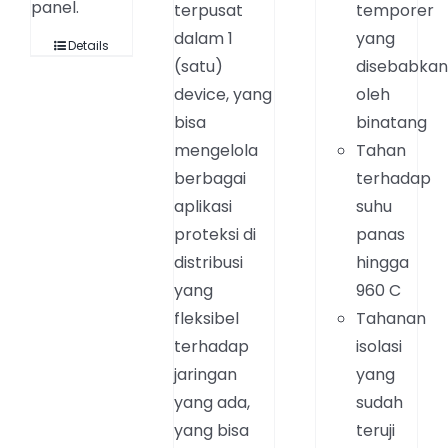
panel.
terpusat
temporer
dalam 1
yang
Details
(satu)
disebabka
device, yang
oleh
bisa
binatang
mengelola
Tahan
berbagai
terhadap
aplikasi
suhu
proteksi di
panas
distribusi
hingga
yang
960 C
fleksibel
Tahanan
terhadap
isolasi
jaringan
yang
yang ada,
sudah
yang bisa
teruji