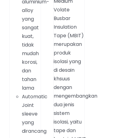
Medium
aluminium-
Volate
alloy
Busbar
yang
Insulation
sangat
Tape (MBIT)
kuat,
merupakan
tidak
produk
mudah
isolasi yang
korosi,
di desain
dan
khsuus
tahan
dengan
lama
mengembangkan
Automatic
dua jenis
Joint
sistem
sleeve
isolasi, yaitu
yang
tape dan
dirancang