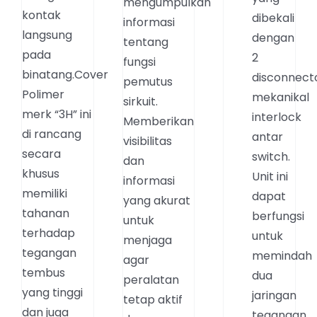
mengumpulkan
kontak
dibekali
informasi
langsung
dengan
tentang
pada
2
fungsi
binatang.Cover
disconnect
pemutus
Polimer
mekanikal
sirkuit.
merk “3H” ini
interlock
Memberikan
di rancang
antar
visibilitas
secara
switch.
dan
khusus
Unit ini
informasi
memiliki
dapat
yang akurat
tahanan
berfungsi
untuk
terhadap
untuk
menjaga
tegangan
memindah
agar
tembus
dua
peralatan
yang tinggi
jaringan
tetap aktif
dan juga
tegangan