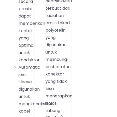
heatsinkMBIT
secara
terbuat dari
presisi
radiation
dapat
cross linked
memberikan
polyofelin
kontak
yang
yang
digunakan
optimal
untuk
untuk
melindungi
konduktor
busbar atau
Automatic
konektor
joint
yang tidak
sleeve
bisa
digunakan
menerapkan
untuk
isolasi
mengkoneksikan
tabung
kabel