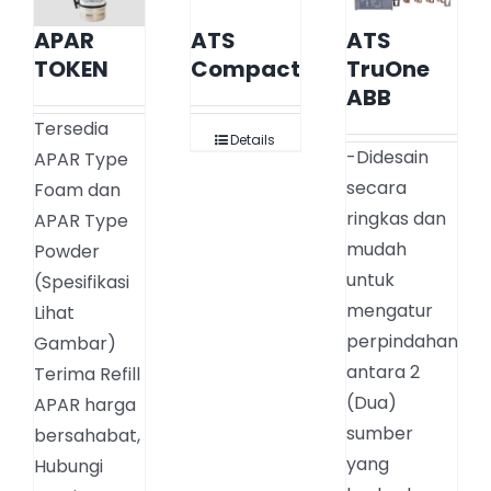
APAR
ATS
ATS
TOKEN
Compact
TruOne
ABB
Tersedia
Details
-Didesain
APAR Type
secara
Foam dan
ringkas dan
APAR Type
mudah
Powder
untuk
(Spesifikasi
mengatur
Lihat
perpindahan
Gambar)
antara 2
Terima Refill
(Dua)
APAR harga
sumber
bersahabat,
yang
Hubungi