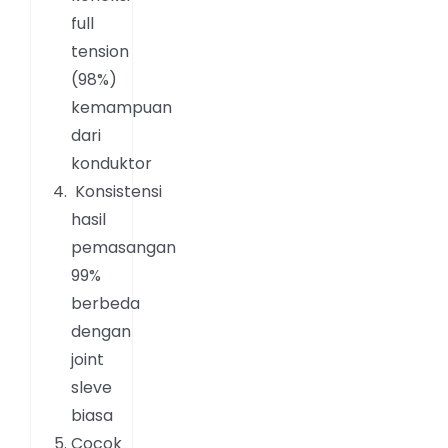
full
tension
(98%)
kemampuan
dari
konduktor
Konsistensi
hasil
pemasangan
99%
berbeda
dengan
joint
sleve
biasa
Cocok