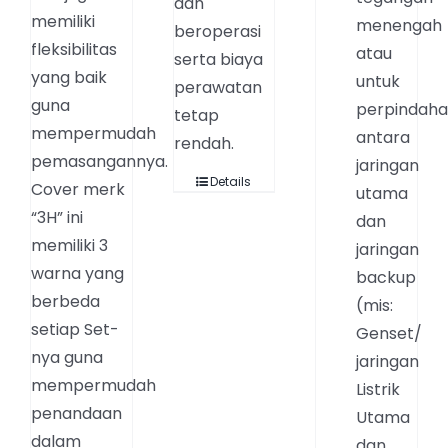
dan
memiliki
menengah
beroperasi
fleksibilitas
atau
serta biaya
yang baik
untuk
perawatan
guna
perpindah
tetap
mempermudah
antara
rendah.
pemasangannya.
jaringan
Details
Cover merk
utama
“3H” ini
dan
memiliki 3
jaringan
warna yang
backup
berbeda
(mis:
setiap Set-
Genset/
nya guna
jaringan
mempermudah
Listrik
penandaan
Utama
dalam
dan