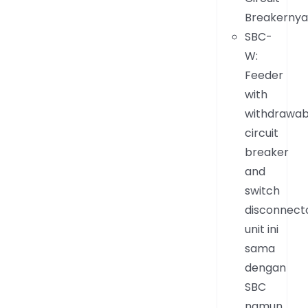
Breakerny
SBC-
W:
Feeder
with
withdrawab
circuit
breaker
and
switch
disconnecto
unit ini
sama
dengan
SBC
namun