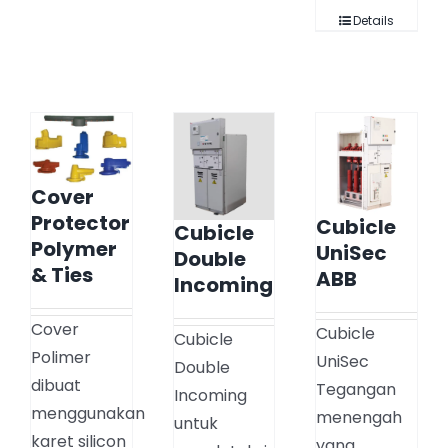
Details
Cover
Protector
Cubicle
Cubicle
Polymer
UniSec
Double
& Ties
ABB
Incoming
Cover
Cubicle
Cubicle
Polimer
UniSec
Double
dibuat
Tegangan
Incoming
menggunakan
menengah
untuk
karet silicon
yang