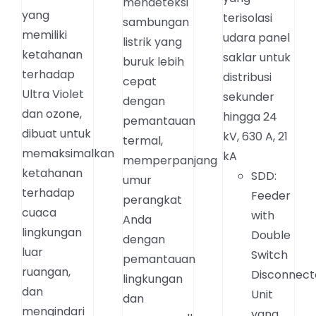
mendeteksi
yang
terisolasi
sambungan
memiliki
udara panel
listrik yang
ketahanan
saklar untuk
buruk lebih
terhadap
distribusi
cepat
Ultra Violet
sekunder
dengan
dan ozone,
hingga 24
pemantauan
dibuat untuk
kV, 630 A, 21
termal,
memaksimalkan
kA
memperpanjang
ketahanan
SDD:
umur
terhadap
Feeder
perangkat
cuaca
with
Anda
lingkungan
Double
dengan
luar
Switch
pemantauan
ruangan,
Disconnect
lingkungan
dan
Unit
dan
mengindari
yang