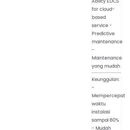
Ability EDCS
for cloud-
based
service -
Predictive
maintenance
-
Maintenance
yang mudah
Keunggulan:
-
Mempercepat
waktu
instalasi
sampai 80%
- Mudah