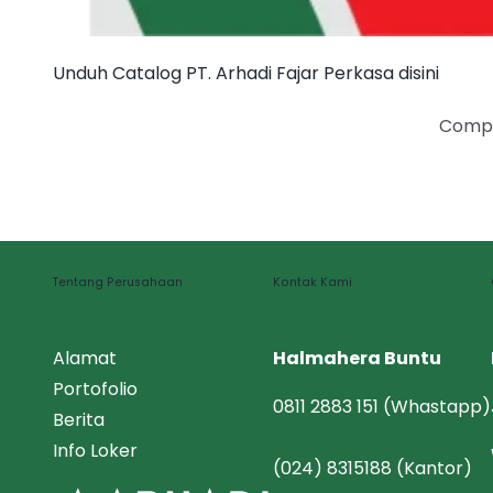
Unduh Catalog PT. Arhadi Fajar Perkasa disini
Compa
Tentang Perusahaan
Kontak Kami
Alamat
Halmahera Buntu
Portofolio
0811 2883 151 (Whastapp)
Berita
Info Loker
(024) 8315188
(Kantor)