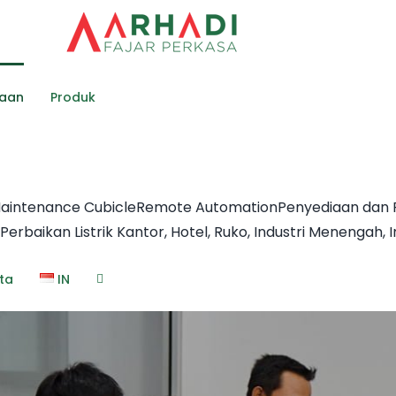
Skip
to
content
haan
Produk
Maintenance Cubicle
Remote Automation
Penyediaan dan
 Perbaikan Listrik Kantor, Hotel, Ruko, Industri Menengah, 
ita
IN