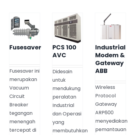
Fusesaver
PCS 100
Industrial
AVC
Modem &
Gateway
ABB
Fusesaver ini
Didesain
merupakan
untuk
Wireless
Vacuum
mendukung
Protocol
Circuit
peralatan
Gateway
Breaker
Industrial
ARP600
tegangan
dan Operasi
menyediakan
menengah
yang
pemantauan
tercepat di
membutuhkan