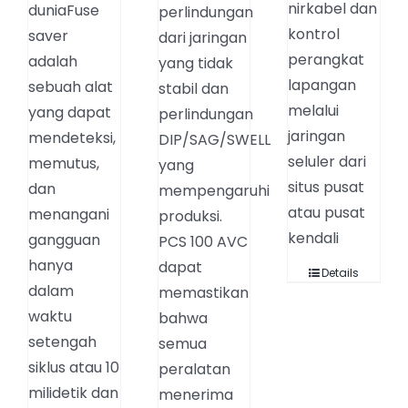
nirkabel dan
duniaFuse
perlindungan
kontrol
saver
dari jaringan
perangkat
adalah
yang tidak
lapangan
sebuah alat
stabil dan
melalui
yang dapat
perlindungan
jaringan
mendeteksi,
DIP/SAG/SWELL
seluler dari
memutus,
yang
situs pusat
dan
mempengaruhi
atau pusat
menangani
produksi.
kendali
gangguan
PCS 100 AVC
hanya
dapat
Details
dalam
memastikan
waktu
bahwa
setengah
semua
siklus atau 10
peralatan
milidetik dan
menerima