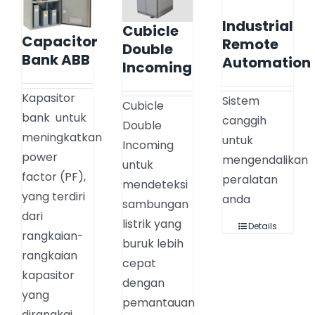
Industrial
Cubicle
Capacitor
Remote
Double
Bank ABB
Automation
Incoming
Kapasitor
Sistem
Cubicle
bank untuk
canggih
Double
meningkatkan
untuk
Incoming
power
mengendalikan
untuk
factor (PF),
peralatan
mendeteksi
yang terdiri
anda
sambungan
dari
listrik yang
Details
rangkaian-
buruk lebih
rangkaian
cepat
kapasitor
dengan
yang
pemantauan
dirangkai