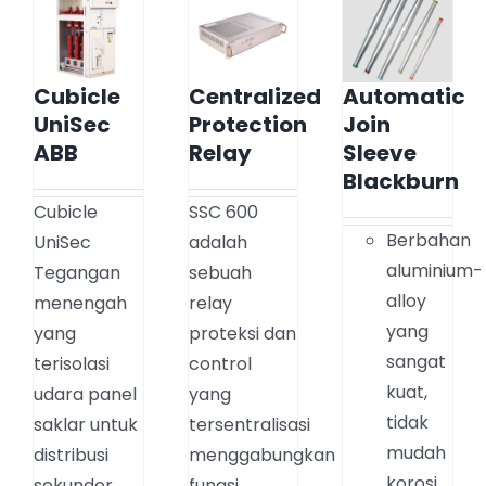
Cubicle
Centralized
Automatic
UniSec
Protection
Join
ABB
Relay
Sleeve
Blackburn
Cubicle
SSC 600
Berbahan
UniSec
adalah
aluminium-
Tegangan
sebuah
alloy
menengah
relay
yang
yang
proteksi dan
sangat
terisolasi
control
kuat,
udara panel
yang
tidak
saklar untuk
tersentralisasi
mudah
distribusi
menggabungkan
korosi,
sekunder
fungsi