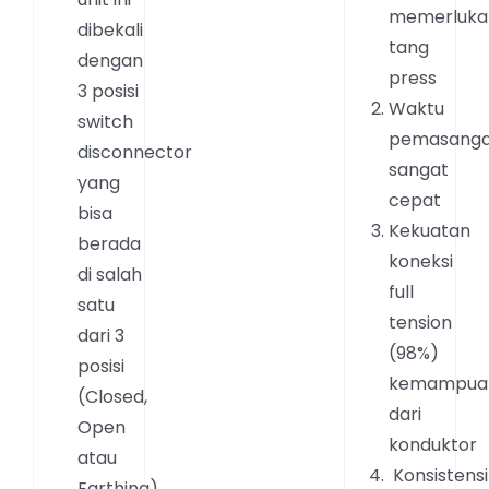
memerluka
dibekali
tang
dengan
press
3 posisi
Waktu
switch
pemasang
disconnector
sangat
yang
cepat
bisa
Kekuatan
berada
koneksi
di salah
full
satu
tension
dari 3
(98%)
posisi
kemampua
(Closed,
dari
Open
konduktor
atau
Konsistensi
Earthing)