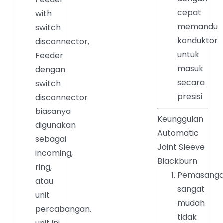
cepat
with
memandu
switch
konduktor
disconnector,
untuk
Feeder
masuk
dengan
secara
switch
presisi
disconnector
biasanya
Keunggulan
digunakan
Automatic
sebagai
Joint Sleeve
incoming,
Blackburn
ring,
Pemasang
atau
sangat
unit
mudah
percabangan.
tidak
unit ini