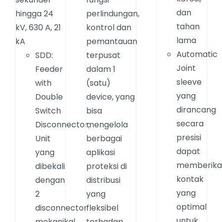
dan
hingga 24
perlindungan,
tahan
kV, 630 A, 21
kontrol dan
lama
kA
pemantauan
Automatic
SDD:
terpusat
Joint
Feeder
dalam 1
sleeve
with
(satu)
yang
Double
device, yang
dirancang
Switch
bisa
secara
Disconnector,
mengelola
presisi
Unit
berbagai
dapat
yang
aplikasi
memberik
dibekali
proteksi di
kontak
dengan
distribusi
yang
2
yang
optimal
disconnector
fleksibel
untuk
mekanikal
terhadap