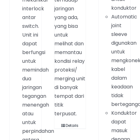
konduktor
interlock
jaringan
Automatic
antar
yang ada,
joint
switch.
yang bisa
sleeve
Unit ini
untuk
digunakan
dapat
melihat dan
untuk
berfungsi
memantau
mengkonek
untuk
kondisi relay
kabel
memindah
proteksi/
dalam
dua
merging unit
keadaan
jaringan
di banyak
tidak
tegangan
tempat dari
bertegang
menengah
titik
Konduktor
atau
terpusat.
dapat
untuk
Details
masuk
perpindahan
dengan
antara